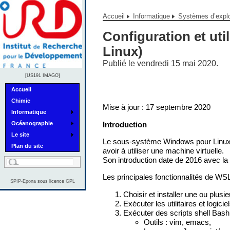
Accueil
Informatique
Systèmes d’explo
Configuration et ut
Linux)
Publié le vendredi 15 mai 2020.
[US191 IMAGO]
Accueil
Chimie
Mise à jour : 17 septembre 2020
Informatique
Introduction
Océanographie
Le site
Le sous-système Windows pour Linux 
Plan du site
avoir à utiliser une machine virtuelle.
Son introduction date de 2016 avec la
Les principales fonctionnalités de WSL
SPIP-Epona
sous licence
GPL
Choisir et installer une ou plusi
Exécuter les utilitaires et logic
Exécuter des scripts shell Bas
Outils : vim, emacs,