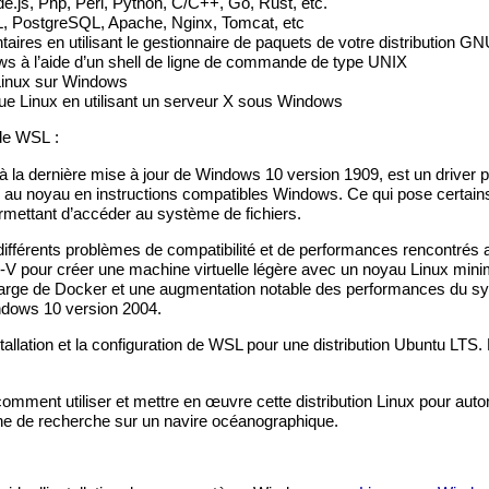
e.js, Php, Perl, Python, C/C++, Go, Rust, etc.
 PostgreSQL, Apache, Nginx, Tomcat, etc
ntaires en utilisant le gestionnaire de paquets de votre distribution G
ws à l’aide d’un shell de ligne de commande de type UNIX
Linux sur Windows
ue Linux en utilisant un serveur X sous Windows
 de WSL :
qu’à la dernière mise à jour de Windows 10 version 1909, est un drive
ls au noyau en instructions compatibles Windows. Ce qui pose certains
rmettant d’accéder au système de fichiers.
ifférents problèmes de compatibilité et de performances rencontrés a
r-V pour créer une machine virtuelle légère avec un noyau Linux minim
 charge de Docker et une augmentation notable des performances du sys
indows 10 version 2004.
nstallation et la configuration de WSL pour une distribution Ubuntu LTS.
omment utiliser et mettre en œuvre cette distribution Linux pour autom
e de recherche sur un navire océanographique.