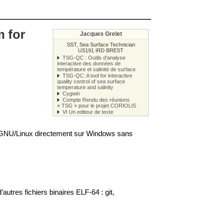
m for
Jacques Grelet
SST, Sea Surface Technician
US191 IRD BREST
TSG-QC : Outils d’analyse
interactive des données de
température et salinité de surface
TSG-QC: A tool for interactive
quality control of sea surface
temperature and salinity
Cygwin
Compte Rendu des réunions
« TSG » pour le projet CORIOLIS
VI Un editeur de texte
 GNU/Linux directement sur Windows sans
autres fichiers binaires ELF-64 : git,